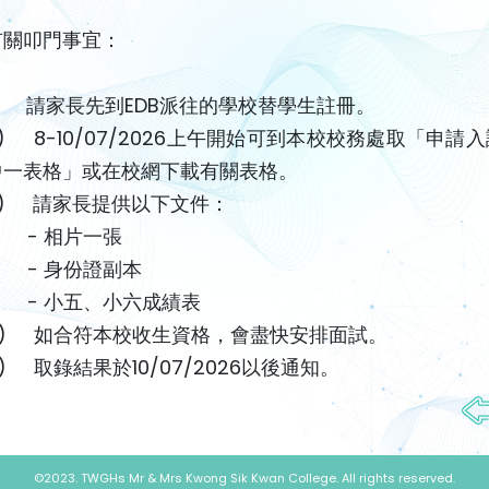
有關叩門事宜：
1) 請家長先到EDB派往的學校替學生註冊。
) 8-10/07/2026上午開始可到本校校務處取「申請
中一表格」或在校網下載有關表格。
3) 請家長提供以下文件：
- 相片一張
- 身份證副本
- 小五、小六成績表
4) 如合符本校收生資格，會盡快安排面試。
) 取錄結果於10/07/2026以後通知。
©2023. TWGHs Mr & Mrs Kwong Sik Kwan College. All rights reserved.